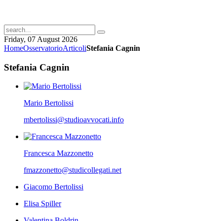
Friday, 07 August 2026
Home
Osservatorio
Articoli
Stefania Cagnin
Stefania Cagnin
Mario Bertolissi
mbertolissi@studioavvocati.info
Francesca Mazzonetto
fmazzonetto@studicollegati.net
Giacomo Bertolissi
Elisa Spiller
Valentina Boldrin